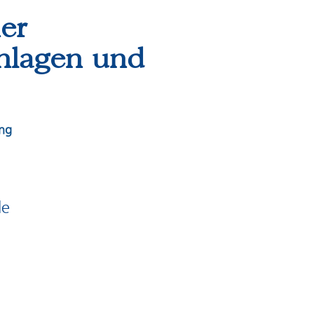
er
nlagen und
ung
de