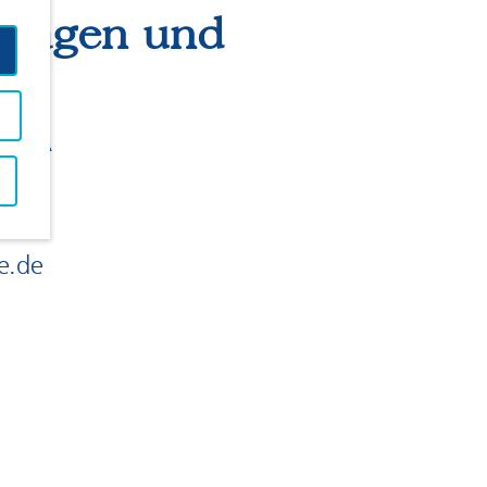
nlagen und
 / LgA
le.de