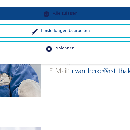
Behandlungsa
Alle zulassen
Stoffstrom
Einstellungen bearbeiten
Verantwortlicher Bodenwaschanlage
Ablehnen
Ingo Vandreike
Telefon:
03947 772-259
E-Mail:
i.vandreike@rst-tha