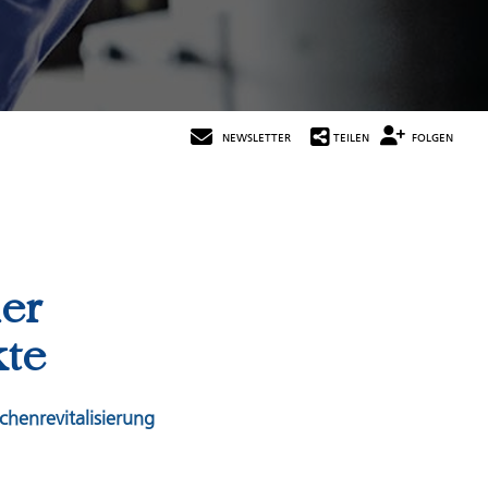
NEWSLETTER
TEILEN
FOLGEN
er
kte
chenrevitalisierung