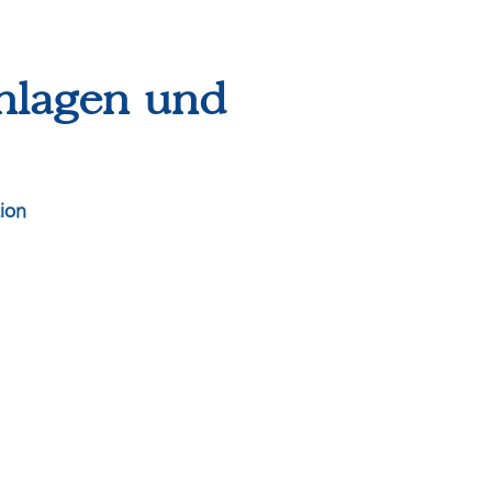
nlagen und
tion
e