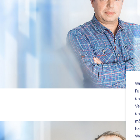
Wi
Fu
un
Ve
un
mo
ha
We