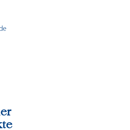
.de
er
kte