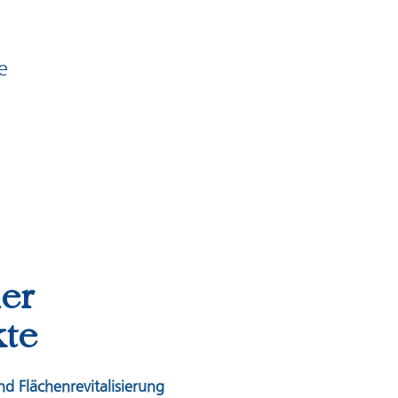
e
er
kte
d Flächenrevitalisierung