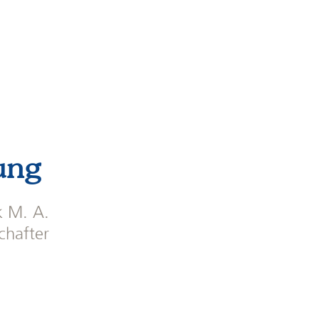
ung
k M. A.
schafter
de