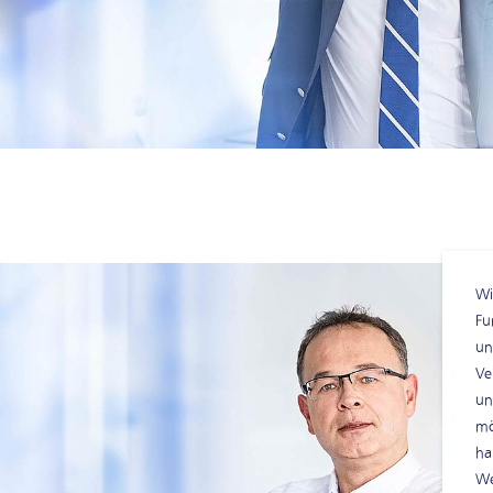
Wi
Fu
un
Ve
un
mo
ha
We