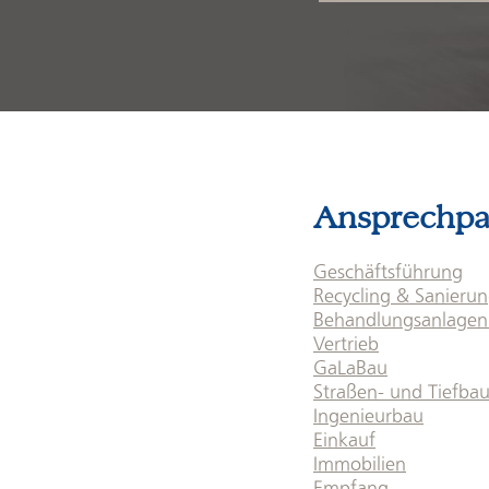
Ansprechpa
Geschäftsführung
Recycling & Sanieru
Behandlungsanlagen
Vertrieb
GaLaBau
Straßen- und Tiefba
Ingenieurbau
Einkauf
Immobilien
Empfang