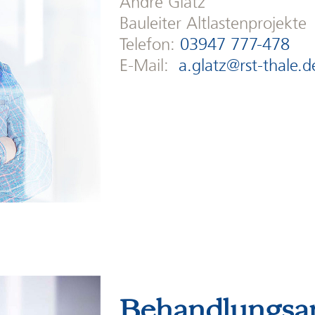
Andrè Glatz
Bauleiter Altlastenprojekte
Telefon:
03947 777-478
E-Mail:
a.glatz@rst-thale.d
Behandlungsa