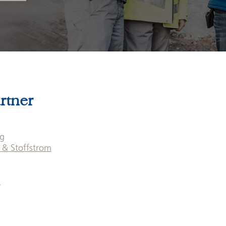
rtner
ng
 & Stoffstrom
u