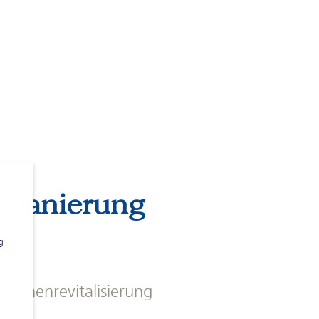
 Sanierung
g
lächenrevitalisierung